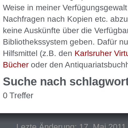
Weise in meiner Verfügungsgewalt 
Nachfragen nach Kopien etc. abzu
keine Auskünfte über die Verfügbar
Bibliothekssystem geben. Dafür nut
Hilfsmittel (z.B. den
Karlsruher Virt
Bücher
oder den Antiquariatsbuch
Suche nach schlagwor
0 Treffer
Lezte Änderung: 17. Mai 2011