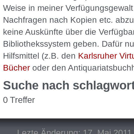
Weise in meiner Verfügungsgewalt 
Nachfragen nach Kopien etc. abzu
keine Auskünfte über die Verfügbar
Bibliothekssystem geben. Dafür nut
Hilfsmittel (z.B. den
Karlsruher Virt
Bücher
oder den Antiquariatsbuch
Suche nach schlagwor
0 Treffer
Lezte Änderung: 17. Mai 2011