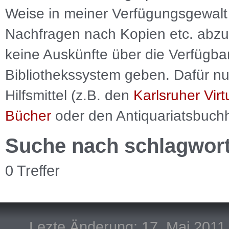
Weise in meiner Verfügungsgewalt 
Nachfragen nach Kopien etc. abzu
keine Auskünfte über die Verfügbar
Bibliothekssystem geben. Dafür nut
Hilfsmittel (z.B. den
Karlsruher Virt
Bücher
oder den Antiquariatsbuch
Suche nach schlagwor
0 Treffer
Lezte Änderung: 17. Mai 2011