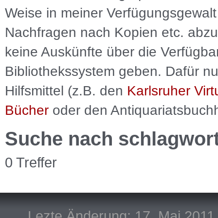
Weise in meiner Verfügungsgewalt 
Nachfragen nach Kopien etc. abzu
keine Auskünfte über die Verfügbar
Bibliothekssystem geben. Dafür nut
Hilfsmittel (z.B. den
Karlsruher Virt
Bücher
oder den Antiquariatsbuch
Suche nach schlagwor
0 Treffer
Lezte Änderung: 17. Mai 2011