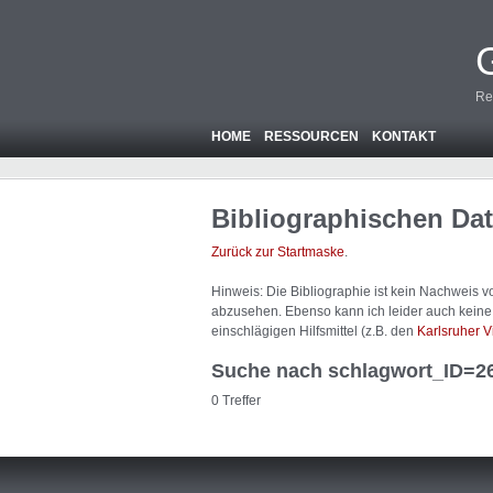
Re
HOME
RESSOURCEN
KONTAKT
Bibliographischen Da
Zurück zur Startmaske
.
Hinweis: Die Bibliographie ist
kein
Nachweis von
abzusehen. Ebenso kann ich leider auch keine A
einschlägigen Hilfsmittel (z.B. den
Karlsruher V
Suche nach schlagwort_ID=2
0 Treffer