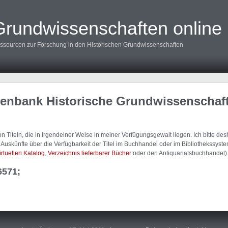
Grundwissenschaften online
ssourcen zur Forschung in den Historischen Grundwissenschaften
tenbank Historische Grundwissenschaf
 Titeln, die in irgendeiner Weise in meiner Verfügungsgewalt liegen. Ich bitte d
uskünfte über die Verfügbarkeit der Titel im Buchhandel oder im Bibliothekssystem
irtuellen Katalog
,
Verzeichnis lieferbarer Bücher
oder den Antiquariatsbuchhandel)
6571;