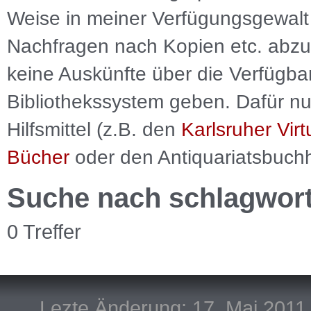
Weise in meiner Verfügungsgewalt 
Nachfragen nach Kopien etc. abzu
keine Auskünfte über die Verfügbar
Bibliothekssystem geben. Dafür nut
Hilfsmittel (z.B. den
Karlsruher Virt
Bücher
oder den Antiquariatsbuch
Suche nach schlagwor
0 Treffer
Lezte Änderung: 17. Mai 2011