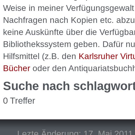
Weise in meiner Verfügungsgewalt 
Nachfragen nach Kopien etc. abzu
keine Auskünfte über die Verfügbar
Bibliothekssystem geben. Dafür nut
Hilfsmittel (z.B. den
Karlsruher Virt
Bücher
oder den Antiquariatsbuch
Suche nach schlagwor
0 Treffer
Lezte Änderung: 17. Mai 2011