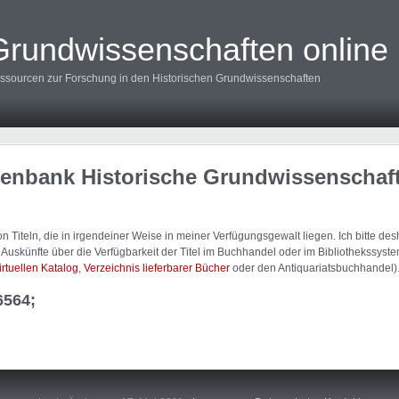
Grundwissenschaften online
ssourcen zur Forschung in den Historischen Grundwissenschaften
tenbank Historische Grundwissenschaf
 Titeln, die in irgendeiner Weise in meiner Verfügungsgewalt liegen. Ich bitte d
uskünfte über die Verfügbarkeit der Titel im Buchhandel oder im Bibliothekssystem
irtuellen Katalog
,
Verzeichnis lieferbarer Bücher
oder den Antiquariatsbuchhandel)
6564;