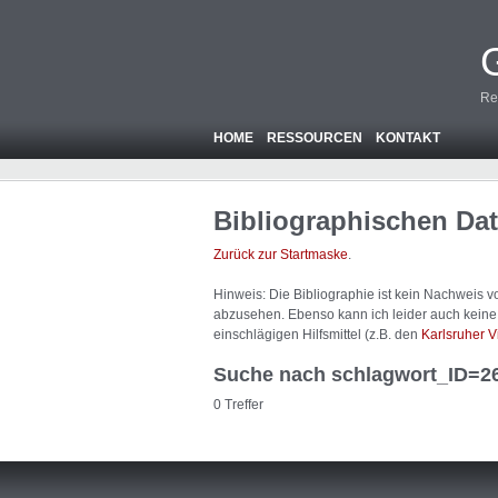
Re
HOME
RESSOURCEN
KONTAKT
Bibliographischen Da
Zurück zur Startmaske
.
Hinweis: Die Bibliographie ist
kein
Nachweis von
abzusehen. Ebenso kann ich leider auch keine A
einschlägigen Hilfsmittel (z.B. den
Karlsruher V
Suche nach schlagwort_ID=2
0 Treffer