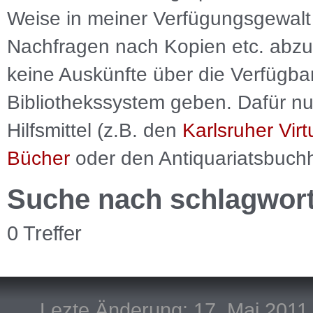
Weise in meiner Verfügungsgewalt 
Nachfragen nach Kopien etc. abzu
keine Auskünfte über die Verfügbar
Bibliothekssystem geben. Dafür nut
Hilfsmittel (z.B. den
Karlsruher Virt
Bücher
oder den Antiquariatsbuch
Suche nach schlagwor
0 Treffer
Lezte Änderung: 17. Mai 2011