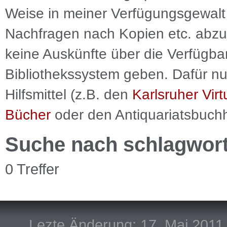
Weise in meiner Verfügungsgewalt 
Nachfragen nach Kopien etc. abzu
keine Auskünfte über die Verfügbar
Bibliothekssystem geben. Dafür nut
Hilfsmittel (z.B. den
Karlsruher Virt
Bücher
oder den Antiquariatsbuch
Suche nach schlagwor
0 Treffer
Lezte Änderung: 17. Mai 2011