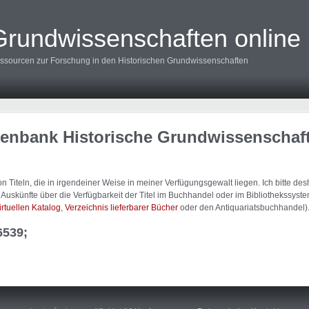
Grundwissenschaften online
ssourcen zur Forschung in den Historischen Grundwissenschaften
tenbank Historische Grundwissenschaf
 Titeln, die in irgendeiner Weise in meiner Verfügungsgewalt liegen. Ich bitte d
uskünfte über die Verfügbarkeit der Titel im Buchhandel oder im Bibliothekssystem
irtuellen Katalog
,
Verzeichnis lieferbarer Bücher
oder den Antiquariatsbuchhandel)
6539;