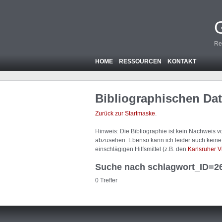
Re
HOME
RESSOURCEN
KONTAKT
Bibliographischen Da
Zurück zur Startmaske
.
Hinweis: Die Bibliographie ist
kein
Nachweis von
abzusehen. Ebenso kann ich leider auch keine A
einschlägigen Hilfsmittel (z.B. den
Karlsruher V
Suche nach schlagwort_ID=2
0 Treffer