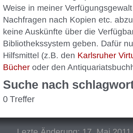
Weise in meiner Verfügungsgewalt 
Nachfragen nach Kopien etc. abzu
keine Auskünfte über die Verfügbar
Bibliothekssystem geben. Dafür nut
Hilfsmittel (z.B. den
Karlsruher Virt
Bücher
oder den Antiquariatsbuch
Suche nach schlagwor
0 Treffer
Lezte Änderung: 17. Mai 2011