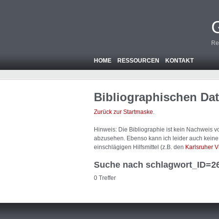
Re
HOME
RESSOURCEN
KONTAKT
Bibliographischen Da
Zurück zur Startmaske
.
Hinweis: Die Bibliographie ist
kein
Nachweis von
abzusehen. Ebenso kann ich leider auch keine A
einschlägigen Hilfsmittel (z.B. den
Karlsruher V
Suche nach schlagwort_ID=2
0 Treffer