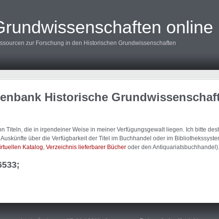
Grundwissenschaften online
ssourcen zur Forschung in den Historischen Grundwissenschaften
tenbank Historische Grundwissenschaf
 Titeln, die in irgendeiner Weise in meiner Verfügungsgewalt liegen. Ich bitte d
uskünfte über die Verfügbarkeit der Titel im Buchhandel oder im Bibliothekssystem
irtuellen Katalog
,
Verzeichnis lieferbarer Bücher
oder den Antiquariatsbuchhandel)
6533;