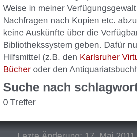
Weise in meiner Verfügungsgewalt 
Nachfragen nach Kopien etc. abzu
keine Auskünfte über die Verfügbar
Bibliothekssystem geben. Dafür nut
Hilfsmittel (z.B. den
Karlsruher Virt
Bücher
oder den Antiquariatsbuch
Suche nach schlagwor
0 Treffer
Lezte Änderung: 17. Mai 2011