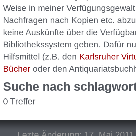
Weise in meiner Verfügungsgewalt 
Nachfragen nach Kopien etc. abzu
keine Auskünfte über die Verfügbar
Bibliothekssystem geben. Dafür nut
Hilfsmittel (z.B. den
Karlsruher Virt
Bücher
oder den Antiquariatsbuch
Suche nach schlagwor
0 Treffer
Lezte Änderung: 17. Mai 2011