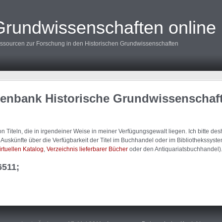
Grundwissenschaften online
ssourcen zur Forschung in den Historischen Grundwissenschaften
tenbank Historische Grundwissenschaf
 Titeln, die in irgendeiner Weise in meiner Verfügungsgewalt liegen. Ich bitte d
uskünfte über die Verfügbarkeit der Titel im Buchhandel oder im Bibliothekssystem
irtuellen Katalog
,
Verzeichnis lieferbarer Bücher
oder den Antiquariatsbuchhandel)
6511;