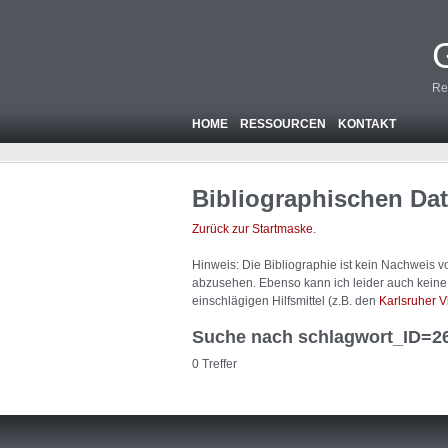
Re
HOME
RESSOURCEN
KONTAKT
Bibliographischen Da
Zurück zur Startmaske
.
Hinweis: Die Bibliographie ist
kein
Nachweis von
abzusehen. Ebenso kann ich leider auch keine A
einschlägigen Hilfsmittel (z.B. den
Karlsruher V
Suche nach schlagwort_ID=2
0 Treffer