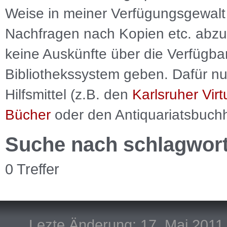
Weise in meiner Verfügungsgewalt 
Nachfragen nach Kopien etc. abzu
keine Auskünfte über die Verfügbar
Bibliothekssystem geben. Dafür nut
Hilfsmittel (z.B. den
Karlsruher Virt
Bücher
oder den Antiquariatsbuch
Suche nach schlagwor
0 Treffer
Lezte Änderung: 17. Mai 2011