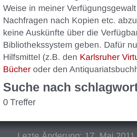
Weise in meiner Verfügungsgewalt 
Nachfragen nach Kopien etc. abzu
keine Auskünfte über die Verfügbar
Bibliothekssystem geben. Dafür nut
Hilfsmittel (z.B. den
Karlsruher Virt
Bücher
oder den Antiquariatsbuch
Suche nach schlagwor
0 Treffer
Lezte Änderung: 17. Mai 2011