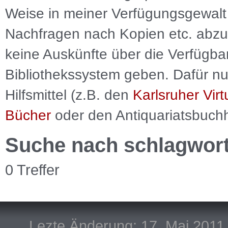
Weise in meiner Verfügungsgewalt 
Nachfragen nach Kopien etc. abzu
keine Auskünfte über die Verfügbar
Bibliothekssystem geben. Dafür nut
Hilfsmittel (z.B. den
Karlsruher Virt
Bücher
oder den Antiquariatsbuch
Suche nach schlagwor
0 Treffer
Lezte Änderung: 17. Mai 2011