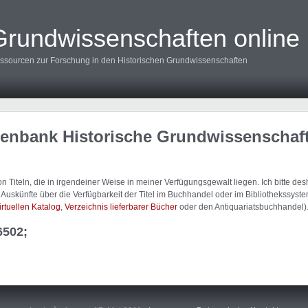
Grundwissenschaften online
ssourcen zur Forschung in den Historischen Grundwissenschaften
tenbank Historische Grundwissenschaf
 Titeln, die in irgendeiner Weise in meiner Verfügungsgewalt liegen. Ich bitte d
uskünfte über die Verfügbarkeit der Titel im Buchhandel oder im Bibliothekssystem
irtuellen Katalog
,
Verzeichnis lieferbarer Bücher
oder den Antiquariatsbuchhandel)
6502;