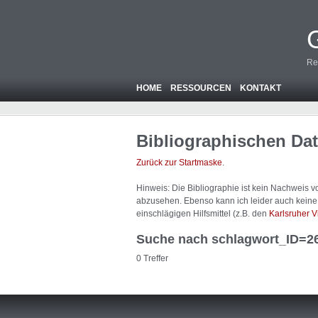
Re
HOME
RESSOURCEN
KONTAKT
Bibliographischen Da
Zurück zur Startmaske
.
Hinweis: Die Bibliographie ist
kein
Nachweis von
abzusehen. Ebenso kann ich leider auch keine A
einschlägigen Hilfsmittel (z.B. den
Karlsruher V
Suche nach schlagwort_ID=2
0 Treffer