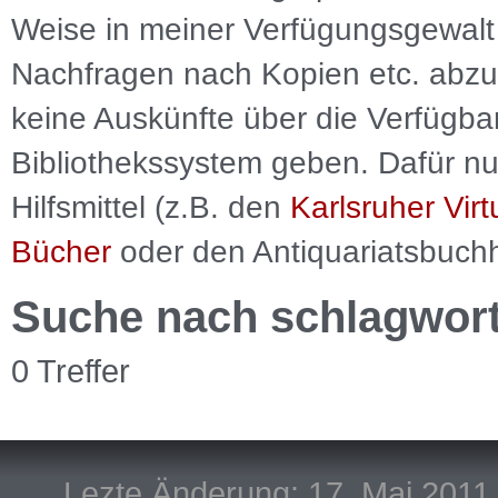
Weise in meiner Verfügungsgewalt 
Nachfragen nach Kopien etc. abzu
keine Auskünfte über die Verfügbar
Bibliothekssystem geben. Dafür nut
Hilfsmittel (z.B. den
Karlsruher Virt
Bücher
oder den Antiquariatsbuch
Suche nach schlagwor
0 Treffer
Lezte Änderung: 17. Mai 2011