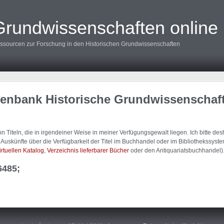
Grundwissenschaften online
ssourcen zur Forschung in den Historischen Grundwissenschaften
tenbank Historische Grundwissenschaf
 Titeln, die in irgendeiner Weise in meiner Verfügungsgewalt liegen. Ich bitte d
uskünfte über die Verfügbarkeit der Titel im Buchhandel oder im Bibliothekssystem
irtuellen Katalog
,
Verzeichnis lieferbarer Bücher
oder den Antiquariatsbuchhandel)
6485;