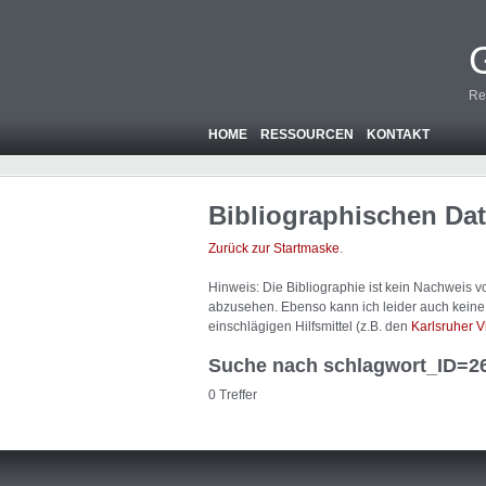
Re
HOME
RESSOURCEN
KONTAKT
Bibliographischen Da
Zurück zur Startmaske
.
Hinweis: Die Bibliographie ist
kein
Nachweis von
abzusehen. Ebenso kann ich leider auch keine A
einschlägigen Hilfsmittel (z.B. den
Karlsruher V
Suche nach schlagwort_ID=2
0 Treffer