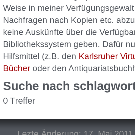
Weise in meiner Verfügungsgewalt 
Nachfragen nach Kopien etc. abzu
keine Auskünfte über die Verfügbar
Bibliothekssystem geben. Dafür nut
Hilfsmittel (z.B. den
Karlsruher Virt
Bücher
oder den Antiquariatsbuch
Suche nach schlagwor
0 Treffer
Lezte Änderung: 17. Mai 2011