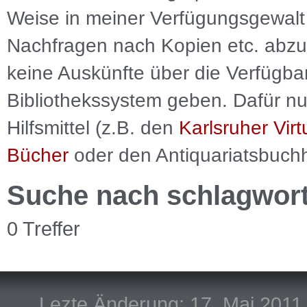
Weise in meiner Verfügungsgewalt 
Nachfragen nach Kopien etc. abzu
keine Auskünfte über die Verfügbar
Bibliothekssystem geben. Dafür nut
Hilfsmittel (z.B. den
Karlsruher Virt
Bücher
oder den Antiquariatsbuch
Suche nach schlagwor
0 Treffer
Lezte Änderung: 17. Mai 2011