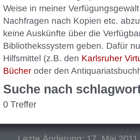
Weise in meiner Verfügungsgewalt 
Nachfragen nach Kopien etc. abzu
keine Auskünfte über die Verfügbar
Bibliothekssystem geben. Dafür nut
Hilfsmittel (z.B. den
Karlsruher Virt
Bücher
oder den Antiquariatsbuch
Suche nach schlagwor
0 Treffer
Lezte Änderung: 17. Mai 2011