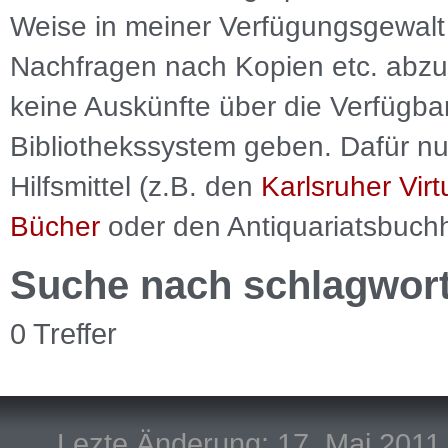
Weise in meiner Verfügungsgewalt 
Nachfragen nach Kopien etc. abzu
keine Auskünfte über die Verfügbar
Bibliothekssystem geben. Dafür nut
Hilfsmittel (z.B. den
Karlsruher Virt
Bücher
oder den Antiquariatsbuch
Suche nach schlagwor
0 Treffer
Lezte Änderung: 17. Mai 2011