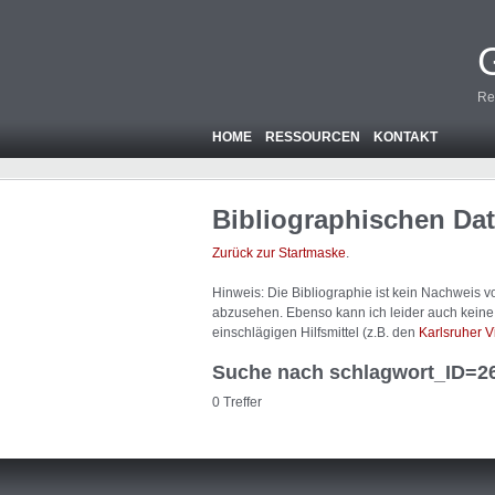
Re
HOME
RESSOURCEN
KONTAKT
Bibliographischen Da
Zurück zur Startmaske
.
Hinweis: Die Bibliographie ist
kein
Nachweis von
abzusehen. Ebenso kann ich leider auch keine A
einschlägigen Hilfsmittel (z.B. den
Karlsruher V
Suche nach schlagwort_ID=2
0 Treffer