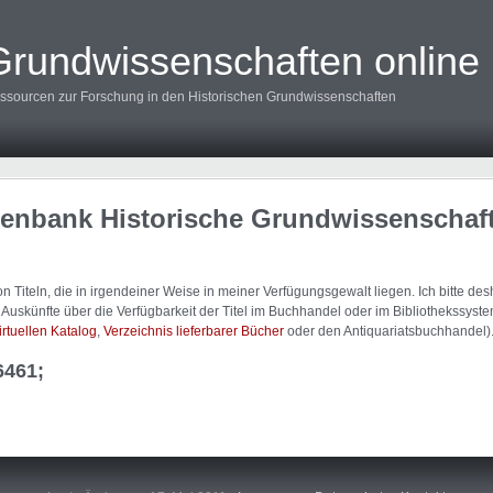
Grundwissenschaften online
ssourcen zur Forschung in den Historischen Grundwissenschaften
tenbank Historische Grundwissenschaf
 Titeln, die in irgendeiner Weise in meiner Verfügungsgewalt liegen. Ich bitte d
uskünfte über die Verfügbarkeit der Titel im Buchhandel oder im Bibliothekssystem
irtuellen Katalog
,
Verzeichnis lieferbarer Bücher
oder den Antiquariatsbuchhandel)
6461;