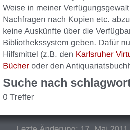
Weise in meiner Verfügungsgewalt 
Nachfragen nach Kopien etc. abzu
keine Auskünfte über die Verfügbar
Bibliothekssystem geben. Dafür nut
Hilfsmittel (z.B. den
Karlsruher Virt
Bücher
oder den Antiquariatsbuch
Suche nach schlagwor
0 Treffer
Lezte Änderung: 17. Mai 2011