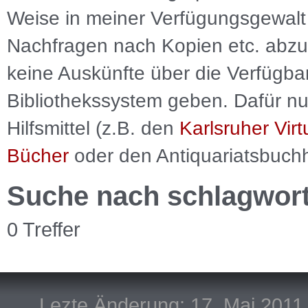
Weise in meiner Verfügungsgewalt 
Nachfragen nach Kopien etc. abzu
keine Auskünfte über die Verfügbar
Bibliothekssystem geben. Dafür nut
Hilfsmittel (z.B. den
Karlsruher Virt
Bücher
oder den Antiquariatsbuch
Suche nach schlagwor
0 Treffer
Lezte Änderung: 17. Mai 2011