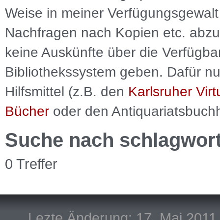
Weise in meiner Verfügungsgewalt 
Nachfragen nach Kopien etc. abzu
keine Auskünfte über die Verfügbar
Bibliothekssystem geben. Dafür nut
Hilfsmittel (z.B. den
Karlsruher Virt
Bücher
oder den Antiquariatsbuch
Suche nach schlagwor
0 Treffer
Lezte Änderung: 17. Mai 2011