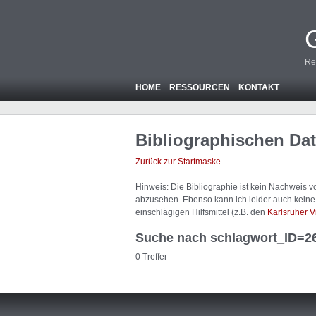
Re
HOME
RESSOURCEN
KONTAKT
Bibliographischen Da
Zurück zur Startmaske
.
Hinweis: Die Bibliographie ist
kein
Nachweis von
abzusehen. Ebenso kann ich leider auch keine A
einschlägigen Hilfsmittel (z.B. den
Karlsruher V
Suche nach schlagwort_ID=2
0 Treffer