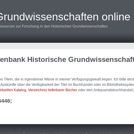
Grundwissenschaften online
ssourcen zur Forschung in den Historischen Grundwissenschaften
tenbank Historische Grundwissenschaf
 Titeln, die in irgendeiner Weise in meiner Verfügungsgewalt liegen. Ich bitte d
uskünfte über die Verfügbarkeit der Titel im Buchhandel oder im Bibliothekssystem
irtuellen Katalog
,
Verzeichnis lieferbarer Bücher
oder den Antiquariatsbuchhandel)
6446;