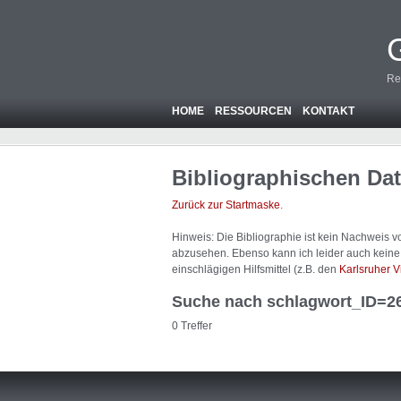
Re
HOME
RESSOURCEN
KONTAKT
Bibliographischen Da
Zurück zur Startmaske
.
Hinweis: Die Bibliographie ist
kein
Nachweis von
abzusehen. Ebenso kann ich leider auch keine A
einschlägigen Hilfsmittel (z.B. den
Karlsruher V
Suche nach schlagwort_ID=2
0 Treffer