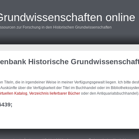
Grundwissenschaften online
ssourcen zur Forschung in den Historischen Grundwissenschaften
tenbank Historische Grundwissenschaf
 Titeln, die in irgendeiner Weise in meiner Verfügungsgewalt liegen. Ich bitte d
uskünfte über die Verfügbarkeit der Titel im Buchhandel oder im Bibliothekssystem
irtuellen Katalog
,
Verzeichnis lieferbarer Bücher
oder den Antiquariatsbuchhandel)
6439;