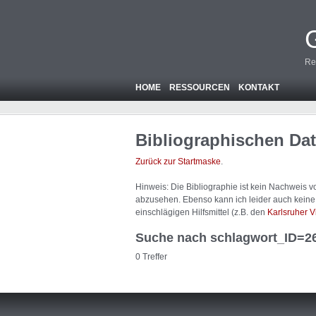
Re
HOME
RESSOURCEN
KONTAKT
Bibliographischen Da
Zurück zur Startmaske
.
Hinweis: Die Bibliographie ist
kein
Nachweis von
abzusehen. Ebenso kann ich leider auch keine A
einschlägigen Hilfsmittel (z.B. den
Karlsruher V
Suche nach schlagwort_ID=2
0 Treffer