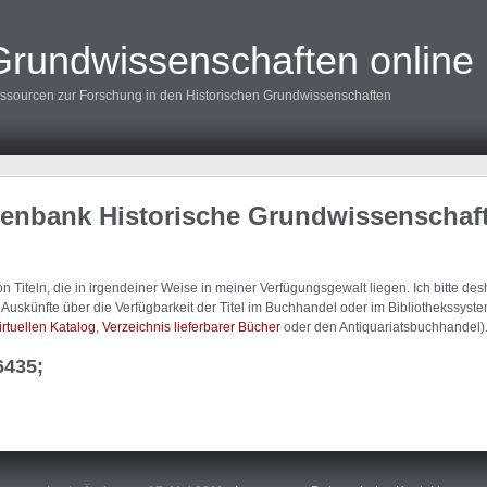
Grundwissenschaften online
ssourcen zur Forschung in den Historischen Grundwissenschaften
tenbank Historische Grundwissenschaf
 Titeln, die in irgendeiner Weise in meiner Verfügungsgewalt liegen. Ich bitte d
uskünfte über die Verfügbarkeit der Titel im Buchhandel oder im Bibliothekssystem
irtuellen Katalog
,
Verzeichnis lieferbarer Bücher
oder den Antiquariatsbuchhandel)
6435;