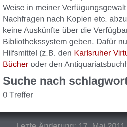
Weise in meiner Verfügungsgewalt 
Nachfragen nach Kopien etc. abzu
keine Auskünfte über die Verfügbar
Bibliothekssystem geben. Dafür nut
Hilfsmittel (z.B. den
Karlsruher Virt
Bücher
oder den Antiquariatsbuch
Suche nach schlagwor
0 Treffer
Lezte Änderung: 17. Mai 2011