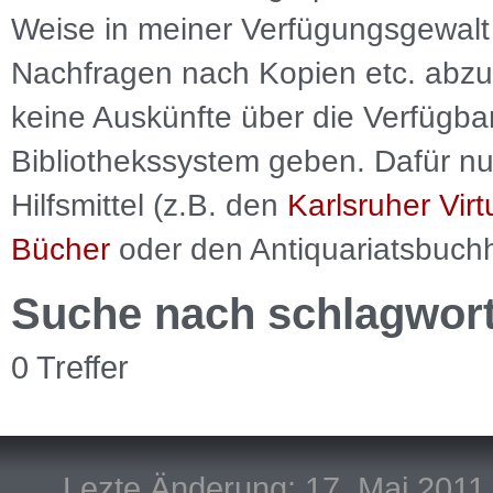
Weise in meiner Verfügungsgewalt 
Nachfragen nach Kopien etc. abzu
keine Auskünfte über die Verfügbar
Bibliothekssystem geben. Dafür nut
Hilfsmittel (z.B. den
Karlsruher Virt
Bücher
oder den Antiquariatsbuch
Suche nach schlagwor
0 Treffer
Lezte Änderung: 17. Mai 2011