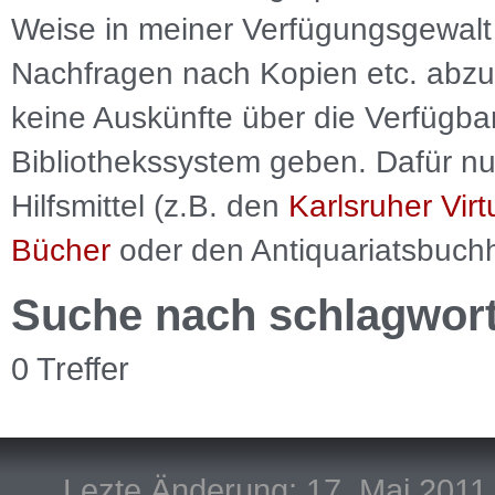
Weise in meiner Verfügungsgewalt 
Nachfragen nach Kopien etc. abzu
keine Auskünfte über die Verfügbar
Bibliothekssystem geben. Dafür nut
Hilfsmittel (z.B. den
Karlsruher Virt
Bücher
oder den Antiquariatsbuch
Suche nach schlagwor
0 Treffer
Lezte Änderung: 17. Mai 2011