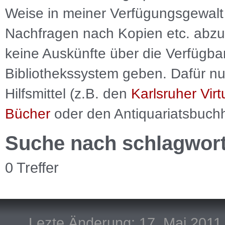
Weise in meiner Verfügungsgewalt 
Nachfragen nach Kopien etc. abzu
keine Auskünfte über die Verfügbar
Bibliothekssystem geben. Dafür nut
Hilfsmittel (z.B. den
Karlsruher Virt
Bücher
oder den Antiquariatsbuch
Suche nach schlagwor
0 Treffer
Lezte Änderung: 17. Mai 2011