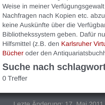
Weise in meiner Verfügungsgewalt 
Nachfragen nach Kopien etc. abzu
keine Auskünfte über die Verfügbar
Bibliothekssystem geben. Dafür nut
Hilfsmittel (z.B. den
Karlsruher Virt
Bücher
oder den Antiquariatsbuch
Suche nach schlagwor
0 Treffer
Lezte Änderung: 17. Mai 2011