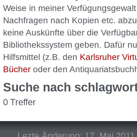
Weise in meiner Verfügungsgewalt 
Nachfragen nach Kopien etc. abzu
keine Auskünfte über die Verfügbar
Bibliothekssystem geben. Dafür nut
Hilfsmittel (z.B. den
Karlsruher Virt
Bücher
oder den Antiquariatsbuch
Suche nach schlagwor
0 Treffer
Lezte Änderung: 17. Mai 2011