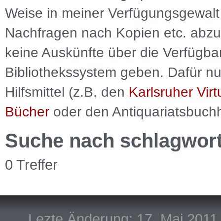
Weise in meiner Verfügungsgewalt 
Nachfragen nach Kopien etc. abzu
keine Auskünfte über die Verfügbar
Bibliothekssystem geben. Dafür nut
Hilfsmittel (z.B. den
Karlsruher Virt
Bücher
oder den Antiquariatsbuch
Suche nach schlagwor
0 Treffer
Lezte Änderung: 17. Mai 2011