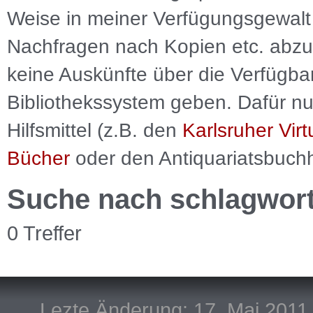
Weise in meiner Verfügungsgewalt 
Nachfragen nach Kopien etc. abzu
keine Auskünfte über die Verfügbar
Bibliothekssystem geben. Dafür nut
Hilfsmittel (z.B. den
Karlsruher Virt
Bücher
oder den Antiquariatsbuch
Suche nach schlagwor
0 Treffer
Lezte Änderung: 17. Mai 2011