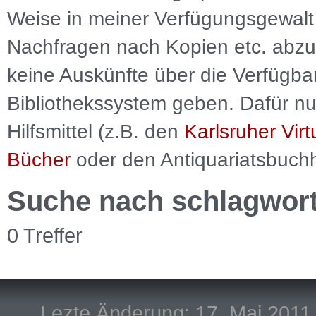
Weise in meiner Verfügungsgewalt 
Nachfragen nach Kopien etc. abzu
keine Auskünfte über die Verfügbar
Bibliothekssystem geben. Dafür nut
Hilfsmittel (z.B. den
Karlsruher Virt
Bücher
oder den Antiquariatsbuch
Suche nach schlagwor
0 Treffer
Lezte Änderung: 17. Mai 2011