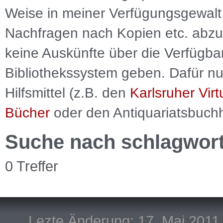
Weise in meiner Verfügungsgewalt 
Nachfragen nach Kopien etc. abzu
keine Auskünfte über die Verfügbar
Bibliothekssystem geben. Dafür nut
Hilfsmittel (z.B. den
Karlsruher Virt
Bücher
oder den Antiquariatsbuch
Suche nach schlagwor
0 Treffer
Lezte Änderung: 17. Mai 2011