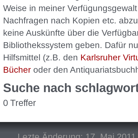
Weise in meiner Verfügungsgewalt 
Nachfragen nach Kopien etc. abzu
keine Auskünfte über die Verfügbar
Bibliothekssystem geben. Dafür nut
Hilfsmittel (z.B. den
Karlsruher Virt
Bücher
oder den Antiquariatsbuch
Suche nach schlagwor
0 Treffer
Lezte Änderung: 17. Mai 2011