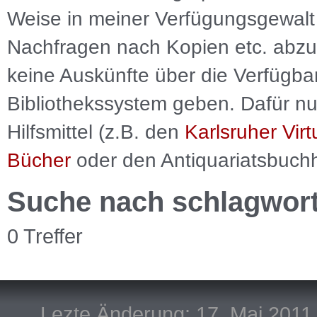
Weise in meiner Verfügungsgewalt 
Nachfragen nach Kopien etc. abzu
keine Auskünfte über die Verfügbar
Bibliothekssystem geben. Dafür nut
Hilfsmittel (z.B. den
Karlsruher Virt
Bücher
oder den Antiquariatsbuch
Suche nach schlagwor
0 Treffer
Lezte Änderung: 17. Mai 2011