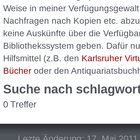
Weise in meiner Verfügungsgewalt 
Nachfragen nach Kopien etc. abzu
keine Auskünfte über die Verfügbar
Bibliothekssystem geben. Dafür nut
Hilfsmittel (z.B. den
Karlsruher Virt
Bücher
oder den Antiquariatsbuch
Suche nach schlagwor
0 Treffer
Lezte Änderung: 17. Mai 2011