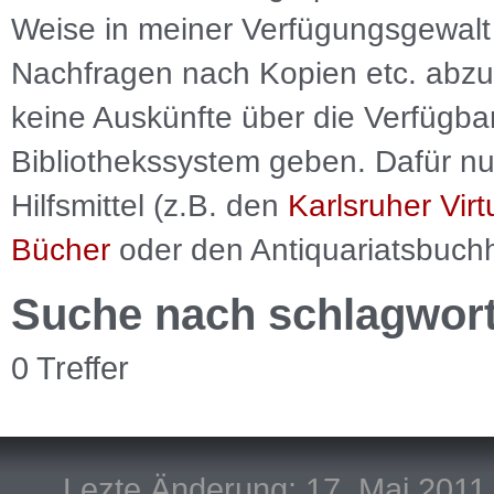
Weise in meiner Verfügungsgewalt 
Nachfragen nach Kopien etc. abzu
keine Auskünfte über die Verfügbar
Bibliothekssystem geben. Dafür nut
Hilfsmittel (z.B. den
Karlsruher Virt
Bücher
oder den Antiquariatsbuch
Suche nach schlagwor
0 Treffer
Lezte Änderung: 17. Mai 2011