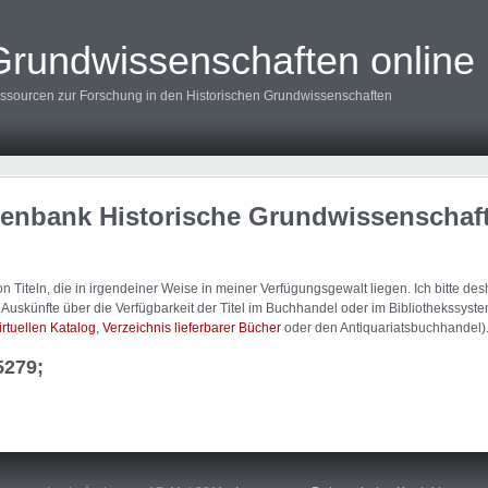
Grundwissenschaften online
ssourcen zur Forschung in den Historischen Grundwissenschaften
tenbank Historische Grundwissenschaf
 Titeln, die in irgendeiner Weise in meiner Verfügungsgewalt liegen. Ich bitte d
uskünfte über die Verfügbarkeit der Titel im Buchhandel oder im Bibliothekssystem
irtuellen Katalog
,
Verzeichnis lieferbarer Bücher
oder den Antiquariatsbuchhandel)
5279;