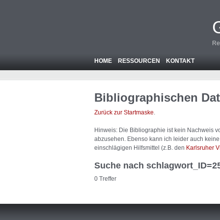
Re
HOME
RESSOURCEN
KONTAKT
Bibliographischen Da
Zurück zur Startmaske
.
Hinweis: Die Bibliographie ist
kein
Nachweis von
abzusehen. Ebenso kann ich leider auch keine A
einschlägigen Hilfsmittel (z.B. den
Karlsruher V
Suche nach schlagwort_ID=2
0 Treffer