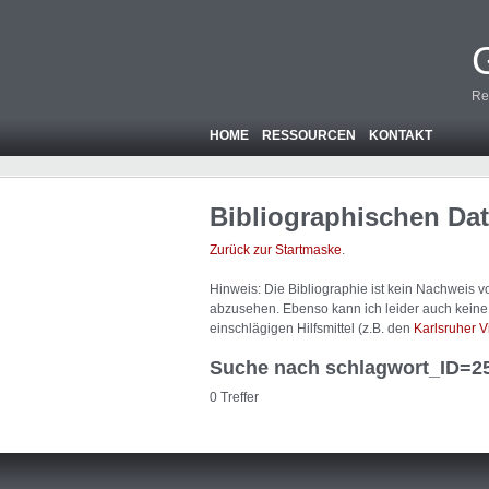
Re
HOME
RESSOURCEN
KONTAKT
Bibliographischen Da
Zurück zur Startmaske
.
Hinweis: Die Bibliographie ist
kein
Nachweis von
abzusehen. Ebenso kann ich leider auch keine A
einschlägigen Hilfsmittel (z.B. den
Karlsruher V
Suche nach schlagwort_ID=2
0 Treffer