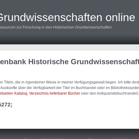
Grundwissenschaften online
ssourcen zur Forschung in den Historischen Grundwissenschaften
tenbank Historische Grundwissenschaf
 Titeln, die in irgendeiner Weise in meiner Verfügungsgewalt liegen. Ich bitte d
uskünfte über die Verfügbarkeit der Titel im Buchhandel oder im Bibliothekssystem
irtuellen Katalog
,
Verzeichnis lieferbarer Bücher
oder den Antiquariatsbuchhandel)
5272;