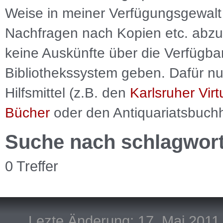
Weise in meiner Verfügungsgewalt 
Nachfragen nach Kopien etc. abzu
keine Auskünfte über die Verfügbar
Bibliothekssystem geben. Dafür nut
Hilfsmittel (z.B. den
Karlsruher Virt
Bücher
oder den Antiquariatsbuch
Suche nach schlagwor
0 Treffer
Lezte Änderung: 17. Mai 2011